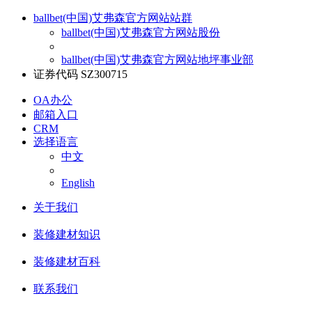
ballbet(中国)艾弗森官方网站站群
ballbet(中国)艾弗森官方网站股份
ballbet(中国)艾弗森官方网站地坪事业部
证券代码 SZ300715
OA办公
邮箱入口
CRM
选择语言
中文
English
关于我们
装修建材知识
装修建材百科
联系我们