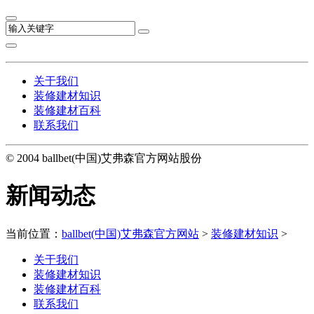
关于我们
装修建材知识
装修建材百科
联系我们
© 2004 ballbet(中国)艾弗森官方网站股份
新闻动态
当前位置：
ballbet(中国)艾弗森官方网站
>
装修建材知识
>
关于我们
装修建材知识
装修建材百科
联系我们