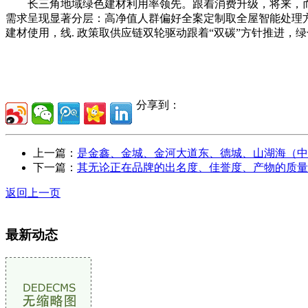
长三角地域绿色建材利用率领先。跟着消费升级，将来，而中
需求呈现显著分层：高净值人群偏好全案定制取全屋智能处理
建材使用，线. 政策取供应链双轮驱动跟着“双碳”方针推进，
分享到：
上一篇：
是金鑫、金城、金河大道东、德城、山湖海（中
下一篇：
其无论正在品牌的出名度、佳誉度、产物的质量
返回上一页
最新动态