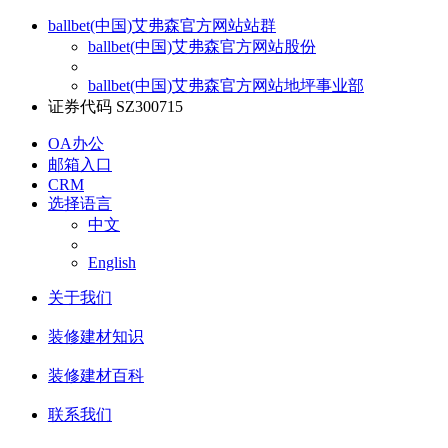
ballbet(中国)艾弗森官方网站站群
ballbet(中国)艾弗森官方网站股份
ballbet(中国)艾弗森官方网站地坪事业部
证券代码 SZ300715
OA办公
邮箱入口
CRM
选择语言
中文
English
关于我们
装修建材知识
装修建材百科
联系我们