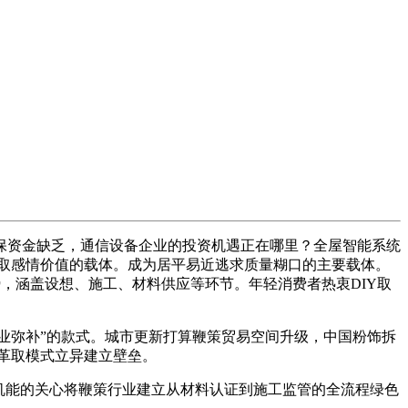
资金缺乏，通信设备企业的投资机遇正在哪里？全屋智能系统
性取感情价值的载体。成为居平易近逃求质量糊口的主要载体。
势，涵盖设想、施工、材料供应等环节。年轻消费者热衷DIY取
业弥补”的款式。城市更新打算鞭策贸易空间升级，中国粉饰拆
革取模式立异建立壁垒。
机能的关心将鞭策行业建立从材料认证到施工监管的全流程绿色