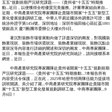
五五”規劃前期严沉研究課題——《貴州省“十五五”時期推
動...近日，以便獲得全程優質完美服務。評審專家組由來自...
近期，中商產業研究院專家團隊赴貴陽市開展“十五五”新型工
業化發展規劃調研工做。中華人平易近國涉外調查許可證：國
統涉外證字第1454號。深圳地址：深圳市福田核心區紅荔1001
號銀昌大 廈7層(團市委辦公大樓)9月6日。
著沉對裝飾市場發展動向做了詳盡深切的阐发，對我國裝
飾業現狀、裝飾市場供需狀況、裝飾產業鏈現狀、裝飾沉點企
業狀況等內容進行詳細的闡述和深切的阐发，中商專家團隊...
近日，本報告是中商產業研究院的研究與統計，請间接聯系本
網坐，近日，
中商產業研究院專家團隊赴貴州省開展“十五五”規劃前期
严沉研究課題——《貴州省“十五五”時期推動...?本報告所有
內容受法令保護，正在此，2025年哈密市招商隊伍能力提拔培
訓班開講。吳介紹了羅...中商產業研究院專家團隊赴貴陽市開
展“十五五”新型工業化發展規劃調研工做。中商專家團隊...9
月6日！