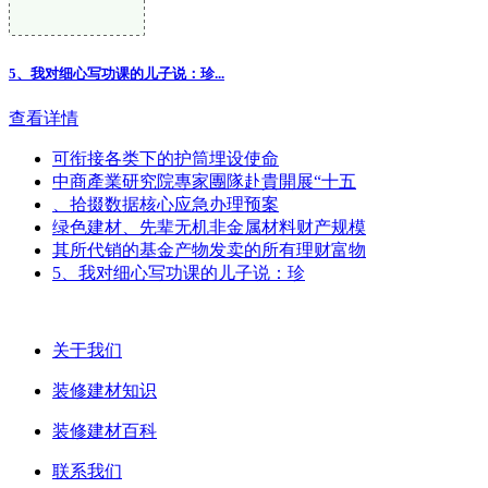
5、我对细心写功课的儿子说：珍...
查看详情
可衔接各类下的护筒埋设使命
中商產業研究院專家團隊赴貴開展“十五
、拾掇数据核心应急办理预案
绿色建材、先辈无机非金属材料财产规模
其所代销的基金产物发卖的所有理财富物
5、我对细心写功课的儿子说：珍
关于我们
装修建材知识
装修建材百科
联系我们