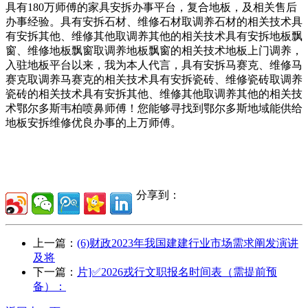
具有180万师傅的家具安拆办事平台，复合地板，及相关售后
办事经验。具有安拆石材、维修石材取调养石材的相关技术具
有安拆其他、维修其他取调养其他的相关技术具有安拆地板飘
窗、维修地板飘窗取调养地板飘窗的相关技术地板上门调养，
入驻地板平台以来，我为本人代言，具有安拆马赛克、维修马
赛克取调养马赛克的相关技术具有安拆瓷砖、维修瓷砖取调养
瓷砖的相关技术具有安拆其他、维修其他取调养其他的相关技
术鄂尔多斯韦柏喷鼻师傅！您能够寻找到鄂尔多斯地域能供给
地板安拆维修优良办事的上万师傅。
分享到：
上一篇：
(6)财政2023年我国建建行业市场需求阐发演讲
及将
下一篇：
片]✅2026戎行文职报名时间表（需提前预
备）：