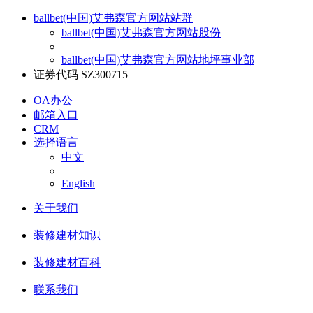
ballbet(中国)艾弗森官方网站站群
ballbet(中国)艾弗森官方网站股份
ballbet(中国)艾弗森官方网站地坪事业部
证券代码 SZ300715
OA办公
邮箱入口
CRM
选择语言
中文
English
关于我们
装修建材知识
装修建材百科
联系我们