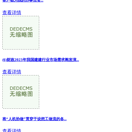
客户都为我的办事点赞...
查看详情
(6)财政2023年我国建建行业市场需求阐发演...
查看详情
将“人机协做”贯穿于设想工做流的各...
查看详情