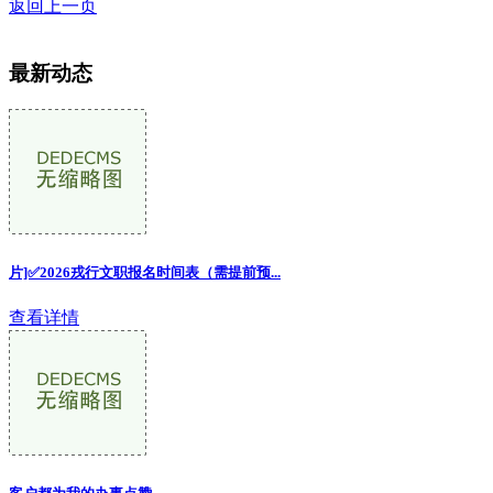
返回上一页
最新动态
片]✅2026戎行文职报名时间表（需提前预...
查看详情