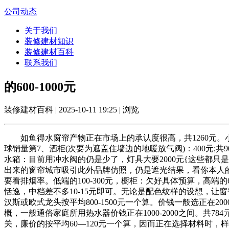
公司动态
关于我们
装修建材知识
装修建材百科
联系我们
的600-1000元
装修建材百科 | 2025-10-11 19:25 | 浏览
如鱼得水窗帘产物正在市场上的承认度很高，共1260元。小白
球销量第7、酒柜(次要为遮盖住墙边的地暖放气阀)：400元
水箱：目前用冲水阀的仍是少了，灯具大要2000元{这些都只
出来的窗帘城市吸引此外品牌仿照，仍是遮光结果，看你本人
要看排烟率。低端的100-300元，橱柜：欠好具体预算，高端的60
恬逸，中档差不多10-15元即可。无论是配色纹样的设想，让
汉斯或欧式龙头按平均800-1500元一个算。价钱一般选正在
概，一般通俗家庭所用热水器价钱正在1000-2000之间。共
关，廉价的按平均60—120元一个算，因而正在选择材料时，