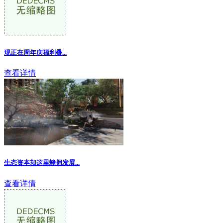
现正在周年庆福利叠...
查看详情
生态资本却这里蜂拥发展...
查看详情