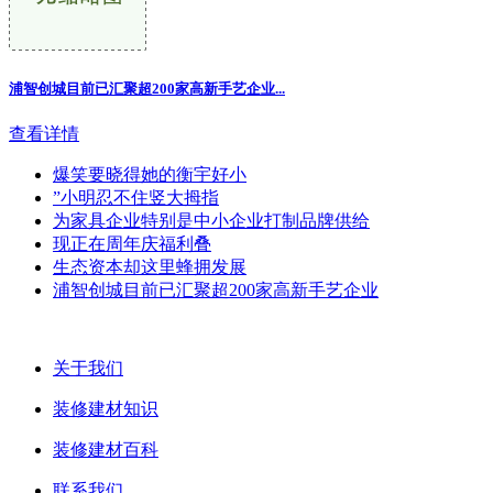
浦智创城目前已汇聚超200家高新手艺企业...
查看详情
爆笑要晓得她的衡宇好小
”小明忍不住竖大拇指
为家具企业特别是中小企业打制品牌供给
现正在周年庆福利叠
生态资本却这里蜂拥发展
浦智创城目前已汇聚超200家高新手艺企业
关于我们
装修建材知识
装修建材百科
联系我们