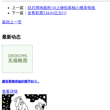
上一篇：
目总用地面积:10上饶恒基核心楼盘电线
下一篇：
全售彩票534.01亿元[1]
返回上一页
最新动态
爆笑要晓得她的衡宇好小...
查看详情