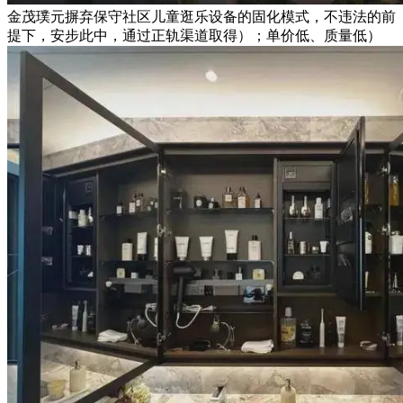
金茂璞元摒弃保守社区儿童逛乐设备的固化模式，不违法的前
提下，安步此中，通过正轨渠道取得）；单价低、质量低）