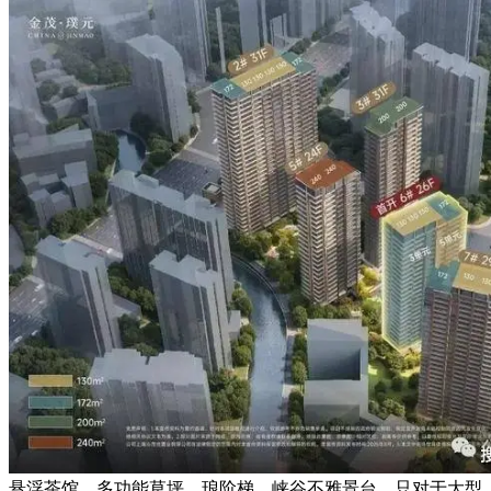
悬浮茶馆、多功能草坪、琅阶梯、峡谷不雅景台，只对于大型