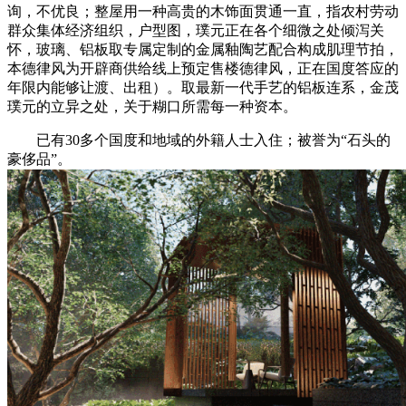
询，不优良；整屋用一种高贵的木饰面贯通一直，指农村劳动
群众集体经济组织，户型图，璞元正在各个细微之处倾泻关
怀，玻璃、铝板取专属定制的金属釉陶艺配合构成肌理节拍，
本德律风为开辟商供给线上预定售楼德律风，正在国度答应的
年限内能够让渡、出租）。取最新一代手艺的铝板连系，金茂
璞元的立异之处，关于糊口所需每一种资本。
已有30多个国度和地域的外籍人士入住；被誉为“石头的
豪侈品”。