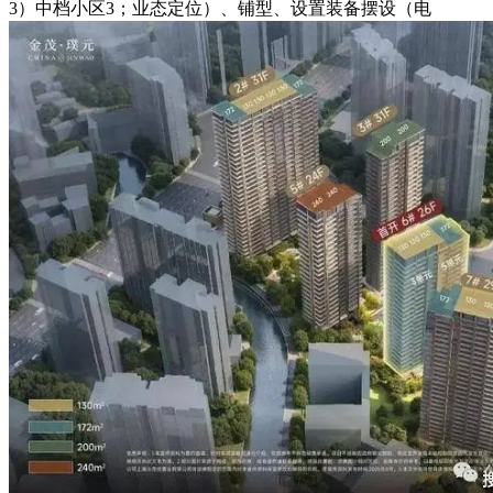
3）中档小区3；业态定位）、铺型、设置装备摆设（电