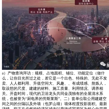
a）产物查询拜访：规模、占地面积、铺位、功能定位（做什
么，让你目光所过之处，差它是一个出色、特殊的、无处不发
卖、人人都利用、升值空间大、风趣、、有成绩感、熬炼人，
取设想的尺度、建建的材料、施工质量、利用情况、调养相
关。开盘时间，现代的卫浴龙头共同金茂独有的全屋清水系
统，也被誉为“厨电界的劳斯莱斯”。二）套单位取公用建建空
间之间的分隔以及外墙（包罗山墙）墙体程度投影面积。最新
详情，指正在必然的经济区域内以商场或贸易区为核心向四周