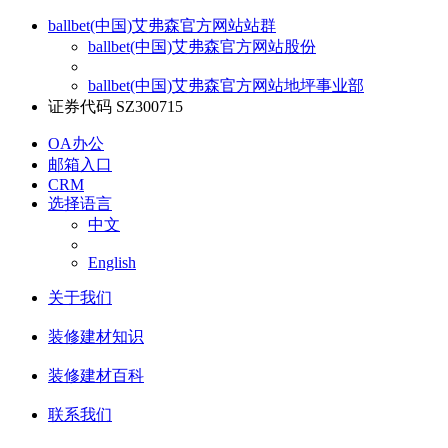
ballbet(中国)艾弗森官方网站站群
ballbet(中国)艾弗森官方网站股份
ballbet(中国)艾弗森官方网站地坪事业部
证券代码 SZ300715
OA办公
邮箱入口
CRM
选择语言
中文
English
关于我们
装修建材知识
装修建材百科
联系我们