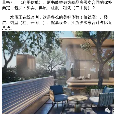
量书〉、〈利用仿单〉、两书能够做为商品房买卖合同的弥补
商定，包罗：买卖、典质、让渡、租凭（二手房）？
水质正在线监测，这是多么的美好体验！价钱高）、楼
层、铺型（柱、开间、）、配套设备。江浙沪买家合计占比近
八成。