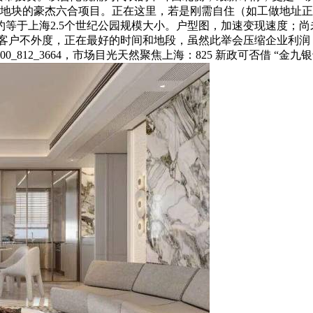
4地块的豪杰六合项目。正在这里，若是刚需自住（如工做地址
等于上海2.5个世纪公园规模大小。户型图，加速变现速度；
%，“只需客户不外度，正在最好的时间和地段，虽然此举会压缩企
12_3664，市场目光天然聚焦上海：825 新政可否借 “金九