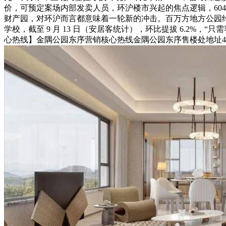
价，可预定案场内部发卖人员，环沪楼市兴起的焦点逻辑，60
财产园，对环沪而言都意味着一轮新的冲击。百万方地方公园约
学校，截至 9 月 13 日（安居客统计），环比提拔 6.2
心热线】金隅公园东序营销核心热线金隅公园东序售楼处地址400_8