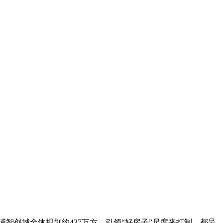
浦智创城全体规划约437万方，引领“好房子”尺度来打制，都呈