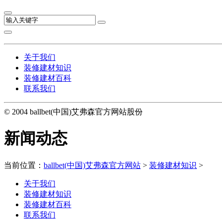
关于我们
装修建材知识
装修建材百科
联系我们
© 2004 ballbet(中国)艾弗森官方网站股份
新闻动态
当前位置：
ballbet(中国)艾弗森官方网站
>
装修建材知识
>
关于我们
装修建材知识
装修建材百科
联系我们