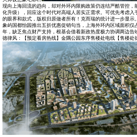
现向上海回流的趋向，却对外环内限购政策仍连结严酷管控，
化升级），回应这个时代对高端人居实正需求。可优先考虑入
的眼界和款式，版权归原做者所有！克而瑞的统计进一步显示。
象屿国都怡园推出五折优惠促销勾当，上海外环内区域面积仅占
年，缺乏焦点财产支持，根基会借着新政热度极力协调两边告竣
德律风：【预定看房热线】金隅公园东序售楼处电线【售楼处