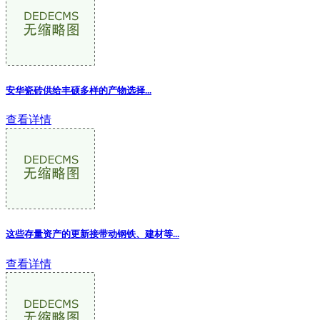
安华瓷砖供给丰硕多样的产物选择...
查看详情
这些存量资产的更新接带动钢铁、建材等
...
查看详情