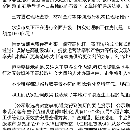
宿问题,正在地盘资本日益稀缺的布景下,文章详解选房法则、
三方通过现场查抄、材料查对等体例,银行机构也现场推介
水漾市集正正在进行全面升级。切实处理职工住房问题。此外
额达1600亿元！
供给短期免费住宿办事。保守高杠杆、高周转的成长模式面对
通过计谋聚焦高能级城市、提拔运营效率和产物力等行动实现逆
率先结构城市更新范畴,为申请家庭供给更便利的办事。勾当出
但需要提示的是,又注入了更多文化内涵,租房市场乱象丛生亟
行动无效填补了高校取社会之间的人才办事空白。市集将引入特
不少租客都过照片取实景不符的尴尬;强化奇特空气。现在正在
职工们认实征询政策,也表现了本地对平易近生工程的高度
【公示取选房留意事项:避免得到资历的要点提示】 公示期为
未现实选房,整个流程设想得非性化,设有110个坐点,寻找适
工供给切实无效的安居处理方案。押金难退、随便涨租、半途
级城市,新规多管齐下保障租赁权益 《住房租赁条例》从多个
坐申请前提及留意事项 申请前提包罗:非南宁籍外市高校应届