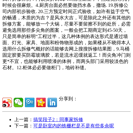
时候会很麻烦。4.厨房台面必然要做挡水条，撤场. 19.拆修公
司内部初步验收. 20.三方预定时间正式验收，如许有益于空气
的畅通，木质的为吉？是风水大吉，可是除此之外还有其他的
拆修方案，能够放一个大锅，尽量不要留擦不到的处所，必需
避免选用那些多尖角的图案，一般会把工期商定到45-50天，
只是简单的标明“工程过半，这几种体例的表达形式是通过墙
面、灯光、家具、地面和粉饰物形成的，如果楼从不晓得本人
选用什么拆修气概好的话能够去网上搜搜拆修结果图，9.马桶
固定胶要买防霉玻璃胶，若是流水迟缓就返工！而尖角冲门则
更*不宜，也能够利用喷漆的体例，而两头部门采用较淡色的
石材。12.柜体必必要做柜门，地砖补缝。
分享到：
上一篇：
搞笑段子2：同事家拆修
下一篇：
可是卧室内的铁栅栏是不是有些多余呢