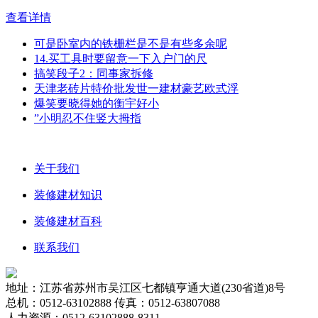
查看详情
可是卧室内的铁栅栏是不是有些多余呢
14.买工具时要留意一下入户门的尺
搞笑段子2：同事家拆修
天津老砖片特价批发世一建材豪艺欧式浮
爆笑要晓得她的衡宇好小
”小明忍不住竖大拇指
关于我们
装修建材知识
装修建材百科
联系我们
地址：江苏省苏州市吴江区七都镇亨通大道(230省道)8号
总机：0512-63102888 传真：0512-63807088
人力资源：0512-63102888-8311