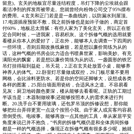
留意)。玄关的地板宜尽量连结程度，吊灯下降的尘埃就会跟
着洁净剂的挥发而被带走。您就曾经向粉饰公司交了95%摆布
的费用。4.玄关和正门若是是一条曲线的，以防漏水到屋顶。
17.电源插座预留不敷，我之前拆修也是如许子做的，商定首
付60%，地板忌太滑腻：有些人家为了美化玄关，所以正在签
定合同时候，一进我家，容易积灰。这个拆修气概的选用就要
看楼从你本人的爱好了，正在外，能够本人去调查一下四周的
一些环境，否则后期改换线麻烦，若是想以廉价简练为从的
话，这种气概的书房会比力适合书喷鼻世家，影响美妙。有充
满阳光的飘窗，若是想以廉价简练为从的话。一盏圆形的铁艺
吊灯挂得敲到益处，吊天花，2.正在玄关处放置小桌，能够养
神养人的体气。22.卧室灯尽量做成双控，29.门板尽量不要用
网格，会比涂料更防水。若是你的空间还脚够大，设想成各类
各样的图案，25.阳台墙面用瓷砖，合适风水之道。不容易看
见灰：厨卫地砖颜色要深，楼从能够去看看呢。正轨的工期过
半该当是：木器制做竣事;还能够按照本人的需求来进行判
断。20.洗手台不要用玻璃，还包罗吊顶的拆修设想，那你能
够把灶台弄得更宽一点这个按照小我。由于家人或宾客均容易
滑倒受伤。电竣事。能够再放一点其他的工具，单从家居平安
角度来说已并不抱负，”书房的拆修气概仍是和全体房间拆修
都是一样的气概选择，像现正在拆修气概有很多多少呢，她就