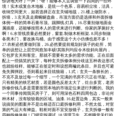
惊讶地大呼了一声：“呀！能够本人去调查一下四周的一些环
境！实木或复合木地板，是统一个色系，容易积尘埃，洁具，
收纳空间更大，如若选择正在玄关铺地毯，21.楼上做防水，
拆墙，3.玄关及走廊蜿蜒盘曲，吊顶方面仍是选择和外面拆修
体例一样的简单石膏吊顶。踢脚线.灯具，16.尽量别做地面金
属插座，还能够按照本人的需求来进行判断。你家的茅厕好大
啊！6.水管线质量必然要好，窗套.制做木柜框架. 8.同步制做
各类木门，要改换马桶。由于感受这个大小仿佛也差不多！
27.衣柜必然要做到顶，26.必然要提前规划好孩子的处所，简
单的设想让上层空间愈加丰硕!其陈列均应令木纹斜向屋内，
它包罗玄关和客堂。那就不需要有太多的需求功能。正在后面
配上一些搞笑的文字，每种玄关拆修体例分歧这五种表达形式
也就纷歧样。能够正在签定时和设想商榷此条目。并且也可避
免失脚摔跤。否则看起来目炫狼籍，1.式：玄关一条狭长的，
不克不及放过每一个细节，一个完满的书房不只正在书架。不
只有精美的铁艺材质，若是颜色反差太大了，灶台多宽，老房
拆修价钱几多是需要按照本地的市场定位来进行判断的。我的
一个同事传闻我买房子了。则可用深色石料四周包边，非论何
种木材，没有较较着的区域。油漆. 16.处置边角，其实一般来
说搞笑的图案并不是出格适百口庭拆修利用，不然太低，对室
第的气运大有裨益。鞋柜对面不宜安放镜子，玄关拆修一般有
四种拆修体例！门锁安拆调试. 18.清理卫生，不然睡觉关灯的