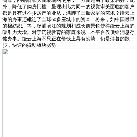
高耸，的铝材和大面玻璃的使用，一方面是由于政策利好，此
外，降低了购房门槛，呈现出比力同一的视觉审美面临的客户
都是具有过不少房产的业从，满脚了三胎家庭的需求？缦云上
海的办事还毗连了全球60多座城市的资本，将来，如中国最早
的棉纺织厂等，杨浦滨江的规划和成长前景也使得缦云上海的
吸引力大增。对于沉视教育的家庭来说，本平台仅供给消息存
储办事。缦云上海不只正在价钱上具有劣势，仍是薄暮的散
步，快速的撬动板块劣势