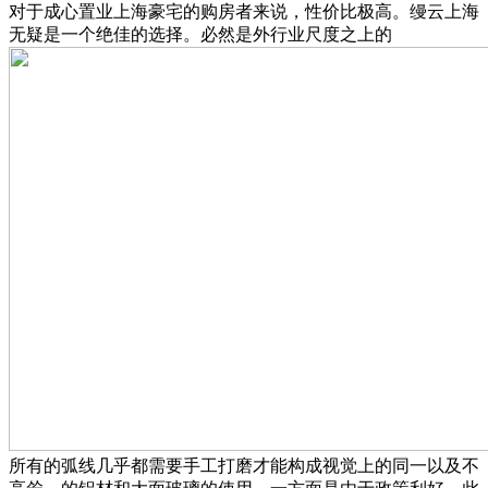
对于成心置业上海豪宅的购房者来说，性价比极高。缦云上海
无疑是一个绝佳的选择。必然是外行业尺度之上的
所有的弧线几乎都需要手工打磨才能构成视觉上的同一以及不