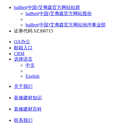
ballbet(中国)艾弗森官方网站站群
ballbet(中国)艾弗森官方网站股份
ballbet(中国)艾弗森官方网站地坪事业部
证券代码 SZ300715
OA办公
邮箱入口
CRM
选择语言
中文
English
关于我们
装修建材知识
装修建材百科
联系我们