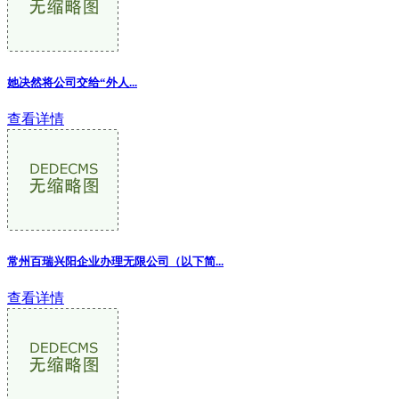
她决然将公司交给“外人...
查看详情
常州百瑞兴阳企业办理无限公司（以下简
...
查看详情