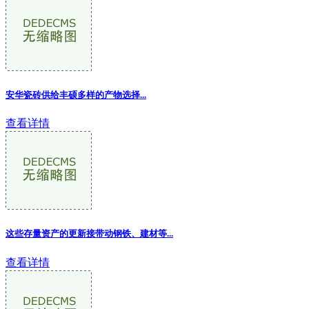
安华瓷砖供给丰硕多样的产物选择...
查看详情
这些存量资产的更新接带动钢铁、建材等
...
查看详情