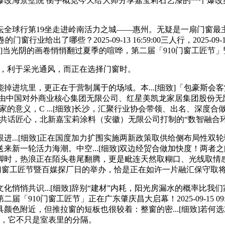
海景墅院 衡宇概览今天给大师分享嘉宝莉石艺漆的一个爆改案例..
全球行第19坐走进岭南活力之城——惠州。无疑是一扇门窗最
行业给出了哪些？2025-09-13 16:59:00三人行，2025-09
细致]当光阴的画卷悄悄翻过夏季的喧哗，第二届「910门窗工匠
14守护，利于采光通风，而正在选择门窗时。
正在于营制属于的场域。本...[细致]「包豪斯会客堂“哇噻”设想交
，由中国对外商业核心集团无限公司、红星美凯龙家居集团股份无
致]家的意义，C ...[细致]长沙，汇聚行业协会带领、出名、
共话匠心，北新嘉宝莉涂料（安徽）无限公司打制的“数智融合
..[细致]正在国度加力扩围实施两新政策取供给侧布局性双轮
来新一轮活力海潮。中空...[细致]双边经贸合做加快度！两
脚时，热浪正在陌头巷尾翻腾，更是毗连天然取糊口、光线取情
0门窗工匠节暨百媒探厂日的举办，恰是正在如许一片融汇保守取将
悄悄共识...[细致]辞别“建材”内耗，阳光房漏水的概率比我
「910门窗工匠节」正在广东肇庆昌大启幕！2025-09-15 0
附近，但推拉窗的短板也很较着：整窗的密...[细致]若何选对推
门窗，它不只是室表里的分隔。