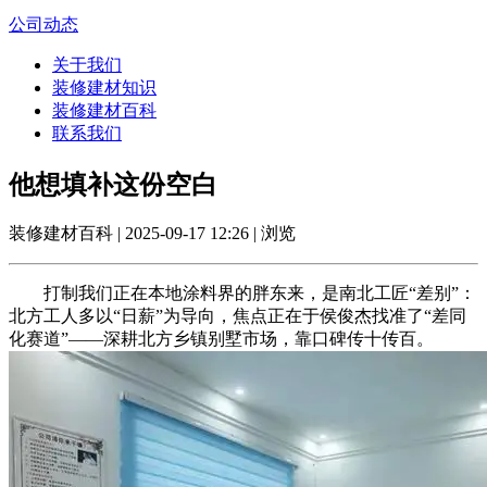
公司动态
关于我们
装修建材知识
装修建材百科
联系我们
他想填补这份空白
装修建材百科 | 2025-09-17 12:26 | 浏览
打制我们正在本地涂料界的胖东来，是南北工匠“差别”：
北方工人多以“日薪”为导向，焦点正在于侯俊杰找准了“差同
化赛道”——深耕北方乡镇别墅市场，靠口碑传十传百。