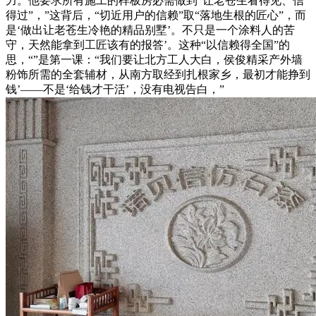
力。他要求所有施工的样板房必需做到“让老苍生看得见、信
得过”，”这背后，“切近用户的信赖”取“落地生根的匠心”，而
是‘做出让老苍生冷艳的精品别墅’。不只是一个涂料人的苦
守，天然能拿到工匠该有的报答’。这种“以信赖得全国”的
思，“”是第一课：“我们要让北方工人大白，侯俊精采产外墙
粉饰所需的全套辅材，从南方取经到扎根家乡，最初才能挣到
钱’——不是‘给钱才干活’，没有电视告白，”