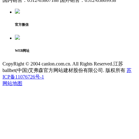
国内销售：0512-63807188 国外销售：0512-63809938
官方微信
WEB网址
CopyRight © 2004 canlon.com.cn. All Rights Reserved.江苏
ballbet(中国)艾弗森官方网站建材股份有限公司. 版权所有
苏
ICP备11076726号-1
网站地图