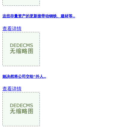
这些存量资产的更新接带动钢铁、建材等
...
查看详情
她决然将公司交给“外人...
查看详情