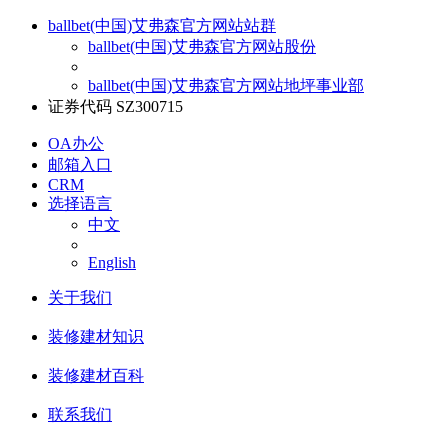
ballbet(中国)艾弗森官方网站站群
ballbet(中国)艾弗森官方网站股份
ballbet(中国)艾弗森官方网站地坪事业部
证券代码 SZ300715
OA办公
邮箱入口
CRM
选择语言
中文
English
关于我们
装修建材知识
装修建材百科
联系我们